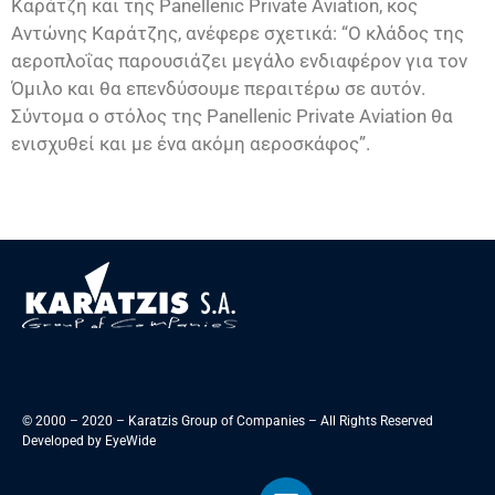
Καράτζη και της Panellenic Private Aviation, κος
Αντώνης Καράτζης, ανέφερε σχετικά: “Ο κλάδος της
αεροπλοΐας παρουσιάζει μεγάλο ενδιαφέρον για τον
Όμιλο και θα επενδύσουμε περαιτέρω σε αυτόν.
Σύντομα ο στόλος της Panellenic Private Aviation θα
ενισχυθεί και με ένα ακόμη αεροσκάφος”.
© 2000 – 2020 – Karatzis Group of Companies – All Rights Reserved
Developed by
EyeWide