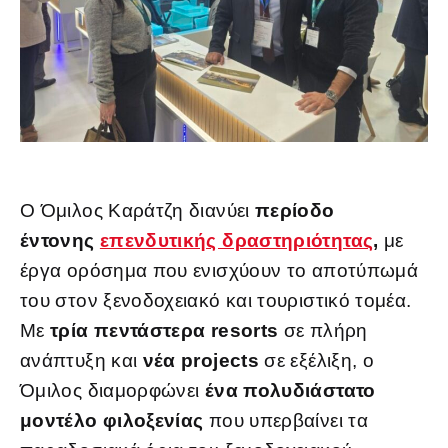
Ο Όμιλος Καράτζη διανύει
περίοδο
έντονης
επενδυτικής δραστηριότητας
,
με
έργα ορόσημα που ενισχύουν το αποτύπωμά
του στον ξενοδοχειακό και τουριστικό τομέα.
Με
τρία πεντάστερα resorts
σε πλήρη
ανάπτυξη και
νέα projects
σε εξέλιξη, ο
Όμιλος διαμορφώνει
ένα πολυδιάστατο
μοντέλο φιλοξενίας
που υπερβαίνει τα